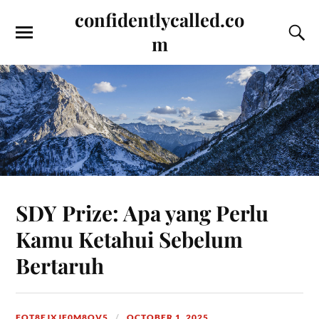
confidentlycalled.co
m
SDY Prize: Apa yang Perlu
Kamu Ketahui Sebelum
Bertaruh
FOT8EJXJF0M8OV5
OCTOBER 1, 2025