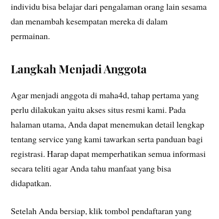
individu bisa belajar dari pengalaman orang lain sesama
dan menambah kesempatan mereka di dalam
permainan.
Langkah Menjadi Anggota
Agar menjadi anggota di maha4d, tahap pertama yang
perlu dilakukan yaitu akses situs resmi kami. Pada
halaman utama, Anda dapat menemukan detail lengkap
tentang service yang kami tawarkan serta panduan bagi
registrasi. Harap dapat memperhatikan semua informasi
secara teliti agar Anda tahu manfaat yang bisa
didapatkan.
Setelah Anda bersiap, klik tombol pendaftaran yang