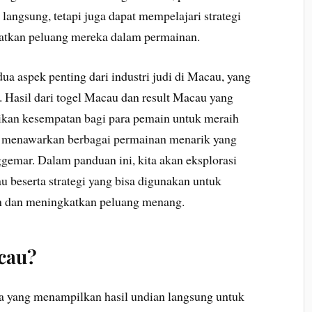
 langsung, tetapi juga dapat mempelajari strategi
atkan peluang mereka dalam permainan.
a aspek penting dari industri judi di Macau, yang
. Hasil dari togel Macau dan result Macau yang
kan kesempatan bagi para pemain untuk meraih
s menawarkan berbagai permainan menarik yang
emar. Dalam panduan ini, kita akan eksplorasi
 beserta strategi yang bisa digunakan untuk
 dan meningkatkan peluang menang.
cau?
a yang menampilkan hasil undian langsung untuk