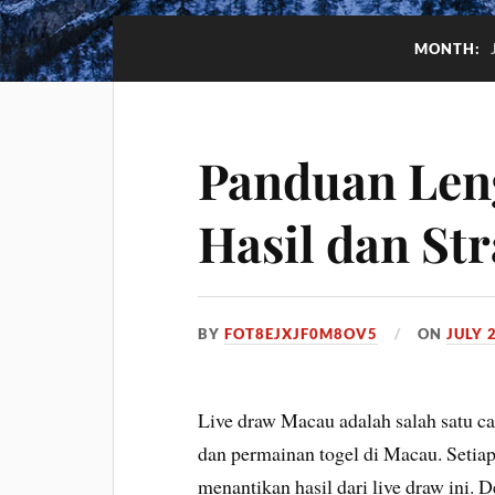
MONTH:
Panduan Len
Hasil dan St
BY
FOT8EJXJF0M8OV5
ON
JULY 
Live draw Macau adalah salah satu ca
dan permainan togel di Macau. Setia
menantikan hasil dari live draw ini.