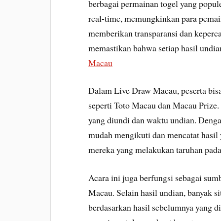
berbagai permainan togel yang popule
real-time, memungkinkan para pemain 
memberikan transparansi dan keperc
memastikan bahwa setiap hasil undian
Macau
Dalam Live Draw Macau, peserta bisa 
seperti Toto Macau dan Macau Prize
yang diundi dan waktu undian. Denga
mudah mengikuti dan mencatat hasil 
mereka yang melakukan taruhan pada 
Acara ini juga berfungsi sebagai sum
Macau. Selain hasil undian, banyak s
berdasarkan hasil sebelumnya yang d