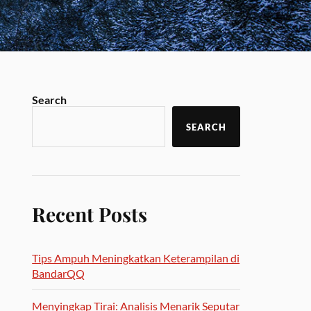
Search
SEARCH
Recent Posts
Tips Ampuh Meningkatkan Keterampilan di
BandarQQ
Menyingkap Tirai: Analisis Menarik Seputar