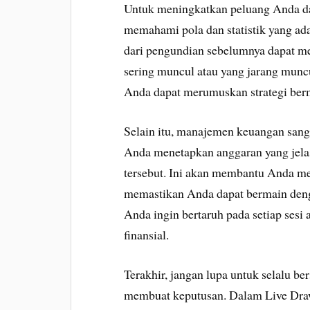
Untuk meningkatkan peluang Anda d
memahami pola dan statistik yang ada
dari pengundian sebelumnya dapat m
sering muncul atau yang jarang munc
Anda dapat merumuskan strategi berma
Selain itu, manajemen keuangan sang
Anda menetapkan anggaran yang jelas
tersebut. Ini akan membantu Anda me
memastikan Anda dapat bermain denga
Anda ingin bertaruh pada setiap sesi
finansial.
Terakhir, jangan lupa untuk selalu be
membuat keputusan. Dalam Live Dra