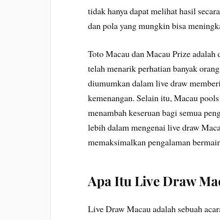
tidak hanya dapat melihat hasil secara
dan pola yang mungkin bisa meningk
Toto Macau dan Macau Prize adalah du
telah menarik perhatian banyak orang
diumumkan dalam live draw memberi
kemenangan. Selain itu, Macau pool
menambah keseruan bagi semua pengg
lebih dalam mengenai live draw Macau
memaksimalkan pengalaman bermain
Apa Itu Live Draw Ma
Live Draw Macau adalah sebuah acar