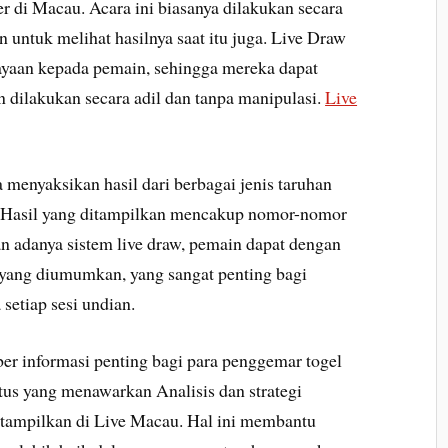
r di Macau. Acara ini biasanya dilakukan secara
untuk melihat hasilnya saat itu juga. Live Draw
ayaan kepada pemain, sehingga mereka dapat
 dilakukan secara adil dan tanpa manipulasi.
Live
menyaksikan hasil dari berbagai jenis taruhan
. Hasil yang ditampilkan mencakup nomor-nomor
n adanya sistem live draw, pemain dapat dengan
yang diumumkan, yang sangat penting bagi
setiap sesi undian.
ber informasi penting bagi para penggemar togel
itus yang menawarkan Analisis dan strategi
itampilkan di Live Macau. Hal ini membantu