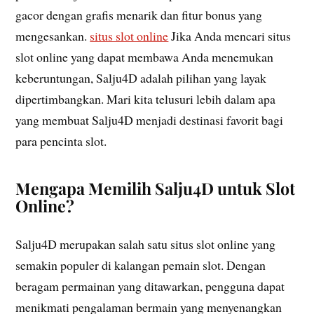
gacor dengan grafis menarik dan fitur bonus yang
mengesankan.
situs slot online
Jika Anda mencari situs
slot online yang dapat membawa Anda menemukan
keberuntungan, Salju4D adalah pilihan yang layak
dipertimbangkan. Mari kita telusuri lebih dalam apa
yang membuat Salju4D menjadi destinasi favorit bagi
para pencinta slot.
Mengapa Memilih Salju4D untuk Slot
Online?
Salju4D merupakan salah satu situs slot online yang
semakin populer di kalangan pemain slot. Dengan
beragam permainan yang ditawarkan, pengguna dapat
menikmati pengalaman bermain yang menyenangkan