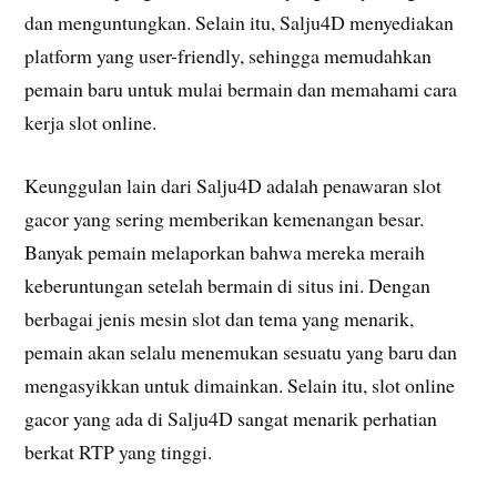
dan menguntungkan. Selain itu, Salju4D menyediakan
platform yang user-friendly, sehingga memudahkan
pemain baru untuk mulai bermain dan memahami cara
kerja slot online.
Keunggulan lain dari Salju4D adalah penawaran slot
gacor yang sering memberikan kemenangan besar.
Banyak pemain melaporkan bahwa mereka meraih
keberuntungan setelah bermain di situs ini. Dengan
berbagai jenis mesin slot dan tema yang menarik,
pemain akan selalu menemukan sesuatu yang baru dan
mengasyikkan untuk dimainkan. Selain itu, slot online
gacor yang ada di Salju4D sangat menarik perhatian
berkat RTP yang tinggi.