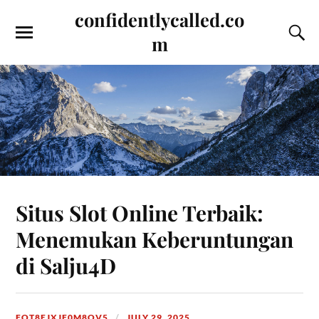
confidentlycalled.co
m
Situs Slot Online Terbaik:
Menemukan Keberuntungan
di Salju4D
FOT8EJXJF0M8OV5
JULY 29, 2025