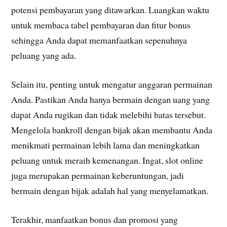
potensi pembayaran yang ditawarkan. Luangkan waktu
untuk membaca tabel pembayaran dan fitur bonus
sehingga Anda dapat memanfaatkan sepenuhnya
peluang yang ada.
Selain itu, penting untuk mengatur anggaran permainan
Anda. Pastikan Anda hanya bermain dengan uang yang
dapat Anda rugikan dan tidak melebihi batas tersebut.
Mengelola bankroll dengan bijak akan membantu Anda
menikmati permainan lebih lama dan meningkatkan
peluang untuk meraih kemenangan. Ingat, slot online
juga merupakan permainan keberuntungan, jadi
bermain dengan bijak adalah hal yang menyelamatkan.
Terakhir, manfaatkan bonus dan promosi yang