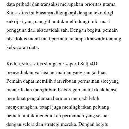
data pribadi dan transaksi merupakan prioritas utama.
Situs-situs ini biasanya dilengkapi dengan teknologi
enkripsi yang canggih untuk melindungi informasi
pengguna dari akses tidak sah. Dengan begitu, pemain
bisa fokus menikmati permainan tanpa khawatir tentang
kebocoran data.
Kedua, situs-situs slot gacor seperti Salju4D
menyediakan variasi permainan yang sangat luas.
Pemain dapat memilih dari ribuan permainan slot yang
menarik dan menghibur. Keberagaman ini tidak hanya
membuat pengalaman bermain menjadi lebih
menyenangkan, tetapi juga meningkatkan peluang
pemain untuk menemukan permainan yang sesuai
dengan selera dan strategi mereka. Dengan begitu