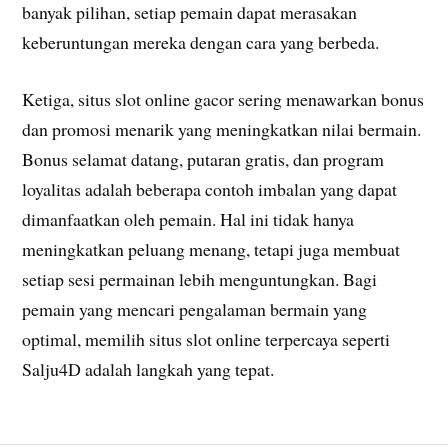
banyak pilihan, setiap pemain dapat merasakan
keberuntungan mereka dengan cara yang berbeda.
Ketiga, situs slot online gacor sering menawarkan bonus
dan promosi menarik yang meningkatkan nilai bermain.
Bonus selamat datang, putaran gratis, dan program
loyalitas adalah beberapa contoh imbalan yang dapat
dimanfaatkan oleh pemain. Hal ini tidak hanya
meningkatkan peluang menang, tetapi juga membuat
setiap sesi permainan lebih menguntungkan. Bagi
pemain yang mencari pengalaman bermain yang
optimal, memilih situs slot online terpercaya seperti
Salju4D adalah langkah yang tepat.