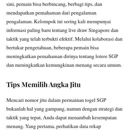
sini, pemain bisa berbincang, berbagi tips, dan
mendapatkan pemahaman dari pengalaman
pengalaman. Kelompok ini sering kali mempunyai
informasi paling baru tentang live draw Singapore dan
taktik yang telah terbukti efektif. Melalui kolaborasi dan
bertukar pengetahuan, beberapa pemain bisa
meningkatkan pemahaman dirinya tentang lotere SGP
dan meningkatkan kemungkinan menang secara umum.
Tips Memilih Angka Jitu
Mencari nomor jitu dalam permainan togel SGP
bukanlah hal yang gampang, namun dengan strategi dan
taktik yang tepat, Anda dapat menambah kesempatan
menang. Yang pertama, perhatikan data rekap