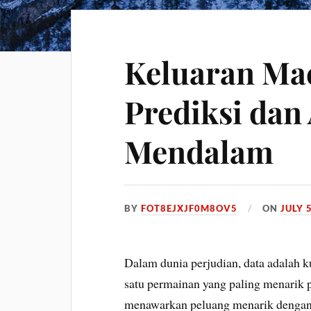
Keluaran Ma
Prediksi dan 
Mendalam
BY
FOT8EJXJF0M8OV5
ON
JULY 
Dalam dunia perjudian, data adalah 
satu permainan yang paling menarik 
menawarkan peluang menarik dengan h