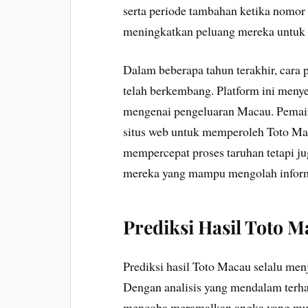
serta periode tambahan ketika nomor t
meningkatkan peluang mereka untuk
Dalam beberapa tahun terakhir, cara
telah berkembang. Platform ini menye
mengenai pengeluaran Macau. Pemain
situs web untuk memperoleh Toto Macau
mempercepat proses taruhan tetapi 
mereka yang mampu mengolah inform
Prediksi Hasil Toto 
Prediksi hasil Toto Macau selalu men
Dengan analisis yang mendalam terha
mencoba meramalkan angka yang mung