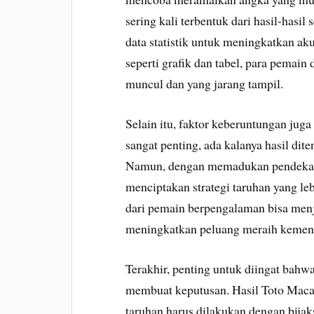
sering kali terbentuk dari hasil-has
data statistik untuk meningkatkan aku
seperti grafik dan tabel, para pema
muncul dan yang jarang tampil.
Selain itu, faktor keberuntungan juga
sangat penting, ada kalanya hasil dite
Namun, dengan memadukan pendekatan 
menciptakan strategi taruhan yang leb
dari pemain berpengalaman bisa menj
meningkatkan peluang meraih kemen
Terakhir, penting untuk diingat bahw
membuat keputusan. Hasil Toto Macau 
taruhan harus dilakukan dengan bija