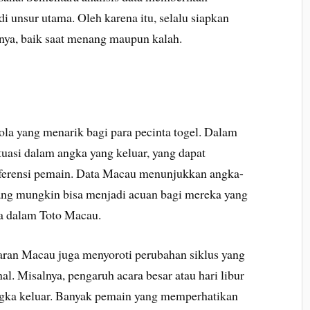
 unsur utama. Oleh karena itu, selalu siapkan
nya, baik saat menang maupun kalah.
a yang menarik bagi para pecinta togel. Dalam
ktuasi dalam angka yang keluar, yang dapat
erensi pemain. Data Macau menunjukkan angka-
yang mungkin bisa menjadi acuan bagi mereka yang
a dalam Toto Macau.
aran Macau juga menyoroti perubahan siklus yang
al. Misalnya, pengaruh acara besar atau hari libur
ngka keluar. Banyak pemain yang memperhatikan