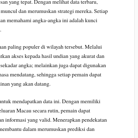
an yang tepat. Dengan melihat data terbaru,
 muncul dan merumuskan strategi mereka. Setiap
 dan memahami angka-angka ini adalah kunci
.
an paling populer di wilayah tersebut. Melalui
kan akses kepada hasil undian yang akurat dan
a sekadar angka; melainkan juga dapat digunakan
asa mendatang, sehingga setiap pemain dapat
ainan yang akan datang.
ntuk mendapatkan data ini. Dengan memiliki
luaran Macau secara rutin, pemain dapat
 informasi yang valid. Menerapkan pendekatan
 membantu dalam merumuskan prediksi dan