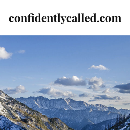
confidentlycalled.com