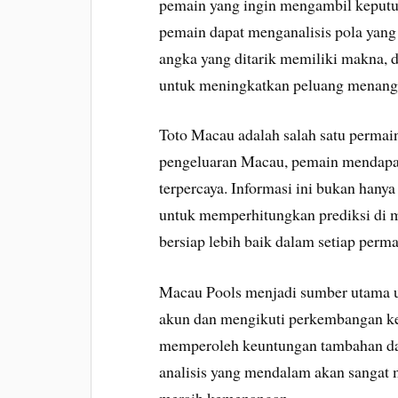
pemain yang ingin mengambil keputus
pemain dapat menganalisis pola yang
angka yang ditarik memiliki makna,
untuk meningkatkan peluang menang
Toto Macau adalah salah satu permain
pengeluaran Macau, pemain mendapat
terpercaya. Informasi ini bukan hany
untuk memperhitungkan prediksi di m
bersiap lebih baik dalam setiap perm
Macau Pools menjadi sumber utama u
akun dan mengikuti perkembangan ke
memperoleh keuntungan tambahan dan
analisis yang mendalam akan sangat