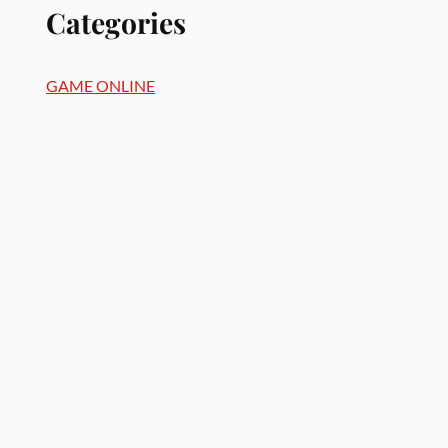
Categories
GAME ONLINE