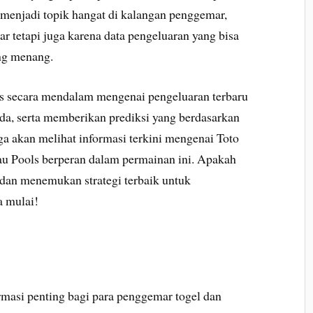
 menjadi topik hangat di kalangan penggemar,
ar tetapi juga karena data pengeluaran yang bisa
ng menang.
as secara mendalam mengenai pengeluaran terbaru
da, serta memberikan prediksi yang berdasarkan
a akan melihat informasi terkini mengenai Toto
au Pools berperan dalam permainan ini. Apakah
 dan menemukan strategi terbaik untuk
 mulai!
masi penting bagi para penggemar togel dan