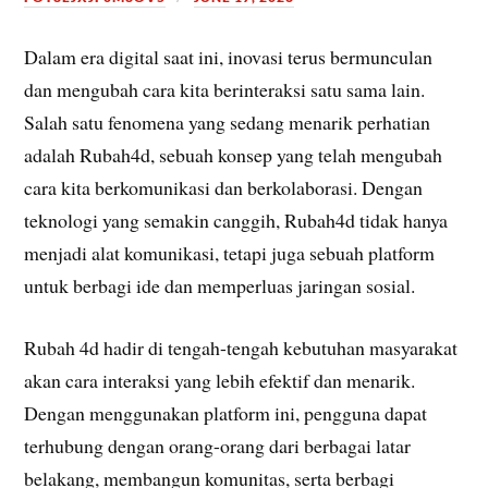
Dalam era digital saat ini, inovasi terus bermunculan
dan mengubah cara kita berinteraksi satu sama lain.
Salah satu fenomena yang sedang menarik perhatian
adalah Rubah4d, sebuah konsep yang telah mengubah
cara kita berkomunikasi dan berkolaborasi. Dengan
teknologi yang semakin canggih, Rubah4d tidak hanya
menjadi alat komunikasi, tetapi juga sebuah platform
untuk berbagi ide dan memperluas jaringan sosial.
Rubah 4d hadir di tengah-tengah kebutuhan masyarakat
akan cara interaksi yang lebih efektif dan menarik.
Dengan menggunakan platform ini, pengguna dapat
terhubung dengan orang-orang dari berbagai latar
belakang, membangun komunitas, serta berbagi