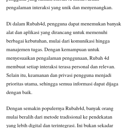
pengalaman interaksi yang unik dan menyenangkan.
Di dalam Rubah4d, pengguna dapat menemukan banyak
alat dan aplikasi yang dirancang untuk memenuhi
berbagai kebutuhan, mulai dari komunikasi hingga
manajemen tugas. Dengan kemampuan untuk
menyesuaikan pengalaman penggunaan, Rubah 4d
membuat setiap interaksi terasa personal dan relevan.
Selain itu, keamanan dan privasi pengguna menjadi
prioritas utama, sehingga semua informasi dapat dijaga
dengan baik.
Dengan semakin populernya Rubah4d, banyak orang
mulai beralih dari metode tradisional ke pendekatan
yang lebih digital dan terintegrasi. Ini bukan sekadar