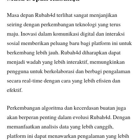
Masa depan Rubah4d terlihat sangat menjanjikan
seiring dengan perkembangan teknologi yang terus
maju. Inovasi dalam komunikasi digital dan interaksi
sosial memberikan peluang baru bagi platform ini untuk
berkembang lebih jauh. Rubah4d diharapkan dapat
menjadi wadah yang lebih interaktif, memungkinkan
pengguna untuk berkolaborasi dan berbagi pengalaman
secara real-time dengan cara yang lebih efisien dan
efektif.
Perkembangan algoritma dan kecerdasan buatan juga
akan berperan penting dalam evolusi Rubah4d. Dengan
memanfaatkan analisis data yang lebih canggih,
platform ini dapat menawarkan pengalaman yang lebih