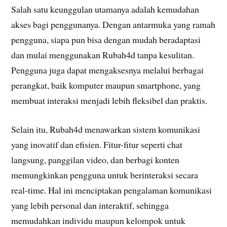
Salah satu keunggulan utamanya adalah kemudahan
akses bagi penggunanya. Dengan antarmuka yang ramah
pengguna, siapa pun bisa dengan mudah beradaptasi
dan mulai menggunakan Rubah4d tanpa kesulitan.
Pengguna juga dapat mengaksesnya melalui berbagai
perangkat, baik komputer maupun smartphone, yang
membuat interaksi menjadi lebih fleksibel dan praktis.
Selain itu, Rubah4d menawarkan sistem komunikasi
yang inovatif dan efisien. Fitur-fitur seperti chat
langsung, panggilan video, dan berbagi konten
memungkinkan pengguna untuk berinteraksi secara
real-time. Hal ini menciptakan pengalaman komunikasi
yang lebih personal dan interaktif, sehingga
memudahkan individu maupun kelompok untuk