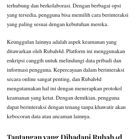
terhubung dan berkolaborasi. Dengan berbagai opsi
yang tersedia, pengguna bisa memilih cara berinteraksi
yang paling sesuai dengan kebutuhan mereka.
Keunggulan lainnya adalah aspek keamanan yang
ditawarkan oleh Rubah4d. Platform ini menggunakan
enkripsi canggih untuk melindungi data pribadi dan
informasi pengguna. Kepercayaan dalam berinteraksi
secara online sangat penting, dan Rubah4d
mengutamakan hal ini dengan menerapkan protokol
keamanan yang ketat. Dengan demikian, pengguna
dapat berinteraksi dengan tenang tanpa khawatir akan
kebocoran data atau ancaman lainnya.
Tantangan yang Dihadapi Rubah4d