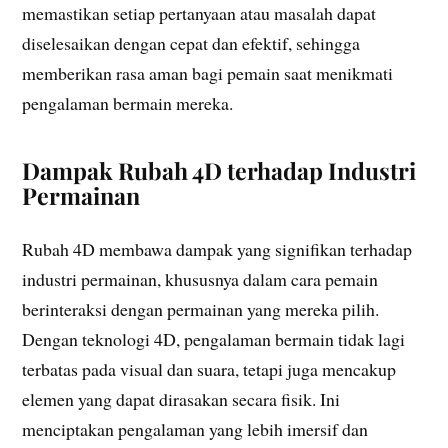
memastikan setiap pertanyaan atau masalah dapat
diselesaikan dengan cepat dan efektif, sehingga
memberikan rasa aman bagi pemain saat menikmati
pengalaman bermain mereka.
Dampak Rubah 4D terhadap Industri
Permainan
Rubah 4D membawa dampak yang signifikan terhadap
industri permainan, khususnya dalam cara pemain
berinteraksi dengan permainan yang mereka pilih.
Dengan teknologi 4D, pengalaman bermain tidak lagi
terbatas pada visual dan suara, tetapi juga mencakup
elemen yang dapat dirasakan secara fisik. Ini
menciptakan pengalaman yang lebih imersif dan