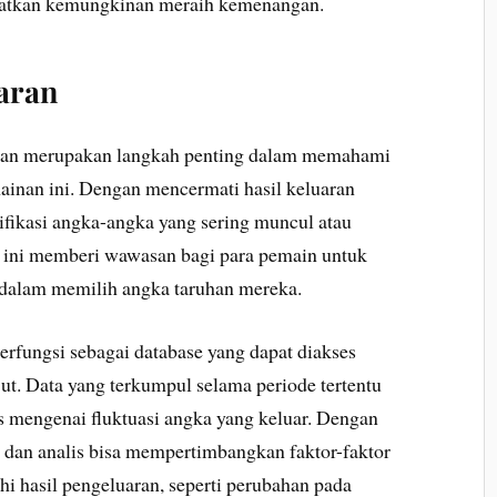
gkatkan kemungkinan meraih kemenangan.
uaran
iwan merupakan langkah penting dalam memahami
mainan ini. Dengan mencermati hasil keluaran
fikasi angka-angka yang sering muncul atau
al ini memberi wawasan bagi para pemain untuk
 dalam memilih angka taruhan mereka.
berfungsi sebagai database yang dapat diakses
jut. Data yang terkumpul selama periode tertentu
 mengenai fluktuasi angka yang keluar. Dengan
t dan analis bisa mempertimbangkan faktor-faktor
 hasil pengeluaran, seperti perubahan pada