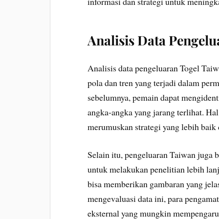
informasi dan strategi untuk menin
Analisis Data Pengel
Analisis data pengeluaran Togel Ta
pola dan tren yang terjadi dalam per
sebelumnya, pemain dapat mengidenti
angka-angka yang jarang terlihat. H
merumuskan strategi yang lebih baik
Selain itu, pengeluaran Taiwan juga 
untuk melakukan penelitian lebih lan
bisa memberikan gambaran yang jelas
mengevaluasi data ini, para pengama
eksternal yang mungkin mempengaruhi