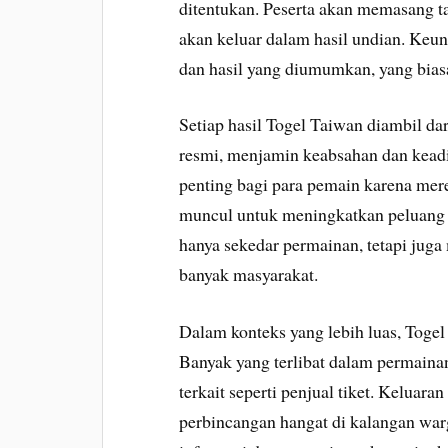
ditentukan. Peserta akan memasang t
akan keluar dalam hasil undian. Keun
dan hasil yang diumumkan, yang biasa
Setiap hasil Togel Taiwan diambil da
resmi, menjamin keabsahan dan keadi
penting bagi para pemain karena mer
muncul untuk meningkatkan peluang m
hanya sekedar permainan, tetapi juga
banyak masyarakat.
Dalam konteks yang lebih luas, Toge
Banyak yang terlibat dalam permaina
terkait seperti penjual tiket. Keluara
perbincangan hangat di kalangan war