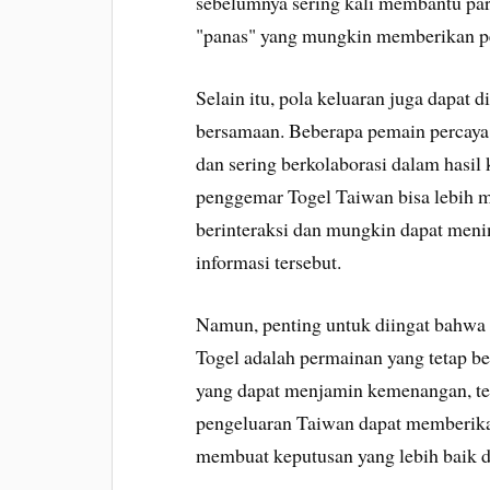
sebelumnya sering kali membantu pa
"panas" yang mungkin memberikan pe
Selain itu, pola keluaran juga dapat 
bersamaan. Beberapa pemain percaya
dan sering berkolaborasi dalam hasil 
penggemar Togel Taiwan bisa lebih 
berinteraksi dan mungkin dapat meni
informasi tersebut.
Namun, penting untuk diingat bahwa 
Togel adalah permainan yang tetap b
yang dapat menjamin kemenangan, teta
pengeluaran Taiwan dapat memberika
membuat keputusan yang lebih baik 