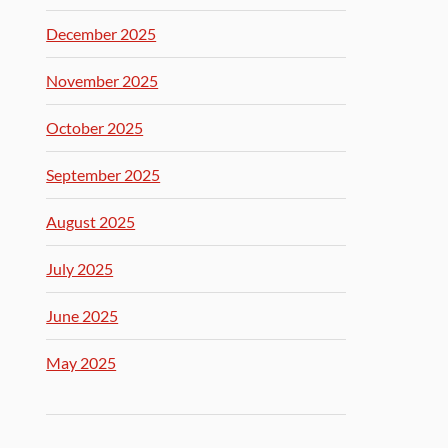
December 2025
November 2025
October 2025
September 2025
August 2025
July 2025
June 2025
May 2025