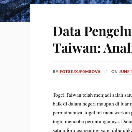
Data Pengelu
Taiwan: Anal
BY
FOT8EJXJF0M8OV5
ON
JUNE 
Togel Taiwan telah menjadi salah sat
baik di dalam negeri maupun di luar 
permainannya, togel ini menawarkan 
ingin mencoba peruntungannya. Dalam
satu informasi penting yang dibutuhk