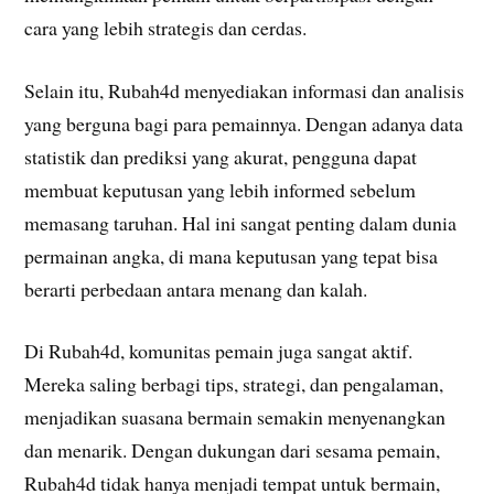
cara yang lebih strategis dan cerdas.
Selain itu, Rubah4d menyediakan informasi dan analisis
yang berguna bagi para pemainnya. Dengan adanya data
statistik dan prediksi yang akurat, pengguna dapat
membuat keputusan yang lebih informed sebelum
memasang taruhan. Hal ini sangat penting dalam dunia
permainan angka, di mana keputusan yang tepat bisa
berarti perbedaan antara menang dan kalah.
Di Rubah4d, komunitas pemain juga sangat aktif.
Mereka saling berbagi tips, strategi, dan pengalaman,
menjadikan suasana bermain semakin menyenangkan
dan menarik. Dengan dukungan dari sesama pemain,
Rubah4d tidak hanya menjadi tempat untuk bermain,