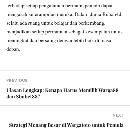
terhadap setiap pengalaman bermain, pemain dapat
mengasah keterampilan mereka. Dalam dunia Rubah4d,
selalu ada ruang untuk belajar dan berkembang,
menjadikan setiap permainan sebagai kesempatan untuk
meningkat dan bersaing dengan lebih baik di masa
depan.
PREVIOUS
Ulasan Lengkap: Kenapa Harus Memilih Warga88
dan Sbobet88?
NEXT
Strategi Menang Besar di Wargatoto untuk Pemula