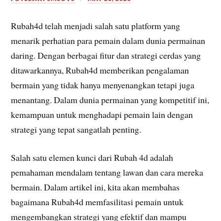
Rubah4d telah menjadi salah satu platform yang
menarik perhatian para pemain dalam dunia permainan
daring. Dengan berbagai fitur dan strategi cerdas yang
ditawarkannya, Rubah4d memberikan pengalaman
bermain yang tidak hanya menyenangkan tetapi juga
menantang. Dalam dunia permainan yang kompetitif ini,
kemampuan untuk menghadapi pemain lain dengan
strategi yang tepat sangatlah penting.
Salah satu elemen kunci dari Rubah 4d adalah
pemahaman mendalam tentang lawan dan cara mereka
bermain. Dalam artikel ini, kita akan membahas
bagaimana Rubah4d memfasilitasi pemain untuk
mengembangkan strategi yang efektif dan mampu