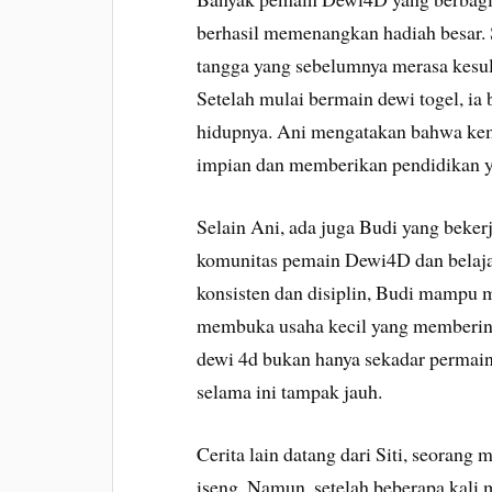
berhasil memenangkan hadiah besar. 
tangga yang sebelumnya merasa kesul
Setelah mulai bermain dewi togel, i
hidupnya. Ani mengatakan bahwa ke
impian dan memberikan pendidikan ya
Selain Ani, ada juga Budi yang beker
komunitas pemain Dewi4D dan belajar
konsisten dan disiplin, Budi mampu m
membuka usaha kecil yang memberinya
dewi 4d bukan hanya sekadar permain
selama ini tampak jauh.
Cerita lain datang dari Siti, seoran
iseng. Namun, setelah beberapa kali 