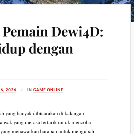
s Pemain Dewi4D:
idup dengan
6, 2026
IN
GAME ONLINE
lah yang banyak dibicarakan di kalangan
anyak yang merasa tertarik untuk mencoba
 yang menawarkan harapan untuk mengubah