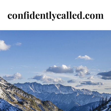
confidentlycalled.com