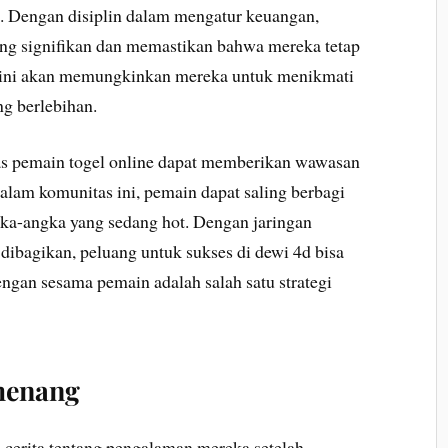
n. Dengan disiplin dalam mengatur keuangan,
ng signifikan dan memastikan bahwa mereka tetap
l ini akan memungkinkan mereka untuk menikmati
ng berlebihan.
as pemain togel online dapat memberikan wawasan
lam komunitas ini, pemain dapat saling berbagi
ngka-angka yang sedang hot. Dengan jaringan
 dibagikan, peluang untuk sukses di dewi 4d bisa
an sesama pemain adalah salah satu strategi
menang
cerita tentang pengalaman mereka setelah