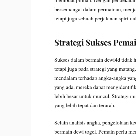
membuat pilihan. Dengan pendekatan y
bersemangat dalam permainan, menja
tetapi juga sebuah perjalanan spiritu
Strategi Sukses Pema
Sukses dalam bermain dewi4d tidak 
tetapi juga pada strategi yang matan
mendalam terhadap angka-angka yang
yang ada, mereka dapat mengidentif
lebih besar untuk muncul. Strategi 
yang lebih tepat dan terarah.
Selain analisis angka, pengelolaan 
bermain dewi togel. Pemain perlu me