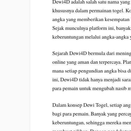
Dewi4D adalah salah satu nama yang s
khususnya dalam permainan togel. K
angka yang memberikan kesempatan 
Sejak munculnya platform ini, banya
keberuntungan melalui angka-angka y
Sejarah Dewi4D bermula dari mening
online yang aman dan terpercaya. Pla
mana setiap pengundian angka bisa d
ini, Dewi4D tidak hanya menjadi sara
para pemain untuk mengubah nasib m
Dalam konsep Dewi Togel, setiap ang
bagi para pemain. Banyak yang perc
keberuntungan, sehingga mereka men