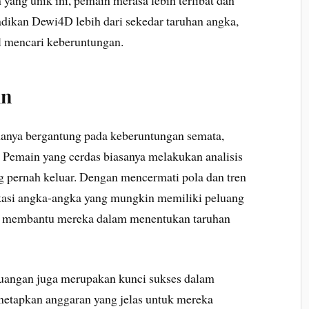
ang unik ini, pemain merasa lebih terlibat dan
dikan Dewi4D lebih dari sekedar taruhan angka,
al mencari keberuntungan.
in
hanya bergantung pada keberuntungan semata,
g. Pemain yang cerdas biasanya melakukan analisis
 pernah keluar. Dengan mencermati pola dan tren
ikasi angka-angka yang mungkin memiliki peluang
ini membantu mereka dalam menentukan taruhan
keuangan juga merupakan kunci sukses dalam
netapkan anggaran yang jelas untuk mereka