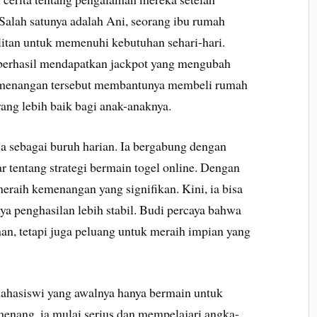
Salah satunya adalah Ani, seorang ibu rumah
itan untuk memenuhi kebutuhan sehari-hari.
a berhasil mendapatkan jackpot yang mengubah
menangan tersebut membantunya membeli rumah
ng lebih baik bagi anak-anaknya.
ja sebagai buruh harian. Ia bergabung dengan
 tentang strategi bermain togel online. Dengan
eraih kemenangan yang signifikan. Kini, ia bisa
 penghasilan lebih stabil. Budi percaya bahwa
an, tetapi juga peluang untuk meraih impian yang
g mahasiswi yang awalnya hanya bermain untuk
menang, ia mulai serius dan mempelajari angka-