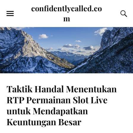
confidentlycalled.co
m
Taktik Handal Menentukan
RTP Permainan Slot Live
untuk Mendapatkan
Keuntungan Besar