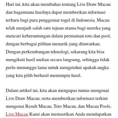
Hari ini, kita akan membahas tentang Live Draw Macau
dan bagaimana hasilnya dapat memberikan informasi
terbaru bagi para penggemar togel di Indonesia. Macau
telah menjadi salah satu tujuan utama bagi mereka yang
mencari keberuntungan dalam permainan toto dan pool,
dengan berbagai pilihan menarik yang ditawarkan.
Dengan perkembangan teknologi, sekarang kita bisa
mengikuti hasil undian secara langsung, sehingga tidak
perlu menunggu lama untuk mengetahui apakah angka
yang kita pilih berhasil memimpin hasil.
Dalam artikel ini, kita akan mengupas tuntas mengenai
Live Draw Macau, serta memberikan informasi terkini
mengenai Result Macau, Toto Macau, dan Macau Pools.
Live Macau
Kami akan memastikan Anda mendapatkan