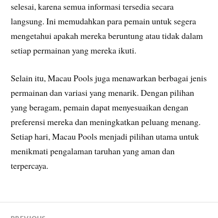
selesai, karena semua informasi tersedia secara
langsung. Ini memudahkan para pemain untuk segera
mengetahui apakah mereka beruntung atau tidak dalam
setiap permainan yang mereka ikuti.
Selain itu, Macau Pools juga menawarkan berbagai jenis
permainan dan variasi yang menarik. Dengan pilihan
yang beragam, pemain dapat menyesuaikan dengan
preferensi mereka dan meningkatkan peluang menang.
Setiap hari, Macau Pools menjadi pilihan utama untuk
menikmati pengalaman taruhan yang aman dan
terpercaya.