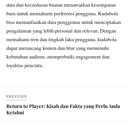
data dan kecerdasan buatan menawarkan kesempatan
baru untuk memahami preferensi pengguna. Kudabola
bisa memanfaatkan data penggemar untuk menciptakan
pengalaman yang lebih personal dan relevan. Dengan
memahami tren dan tingkah laku pengguna, kudabola
dapat merancang konten dan fitur yang memenuhi
kebutuhan audiens, memperbaiki engagement dan
loyalitas pencinta.
PREVIOUS
Return to Player: Kisah dan Fakta yang Perlu Anda
Ketahui