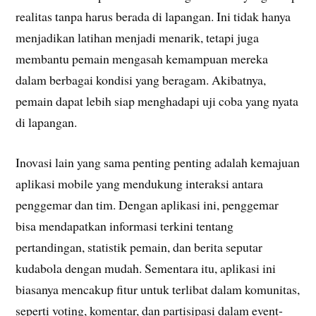
realitas tanpa harus berada di lapangan. Ini tidak hanya
menjadikan latihan menjadi menarik, tetapi juga
membantu pemain mengasah kemampuan mereka
dalam berbagai kondisi yang beragam. Akibatnya,
pemain dapat lebih siap menghadapi uji coba yang nyata
di lapangan.
Inovasi lain yang sama penting penting adalah kemajuan
aplikasi mobile yang mendukung interaksi antara
penggemar dan tim. Dengan aplikasi ini, penggemar
bisa mendapatkan informasi terkini tentang
pertandingan, statistik pemain, dan berita seputar
kudabola dengan mudah. Sementara itu, aplikasi ini
biasanya mencakup fitur untuk terlibat dalam komunitas,
seperti voting, komentar, dan partisipasi dalam event-