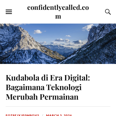
confidentlycalled.co
m
Kudabola di Era Digital:
Bagaimana Teknologi
Merubah Permainan
FOT8EJXJF0M8OV5
MARCH 3, 2026