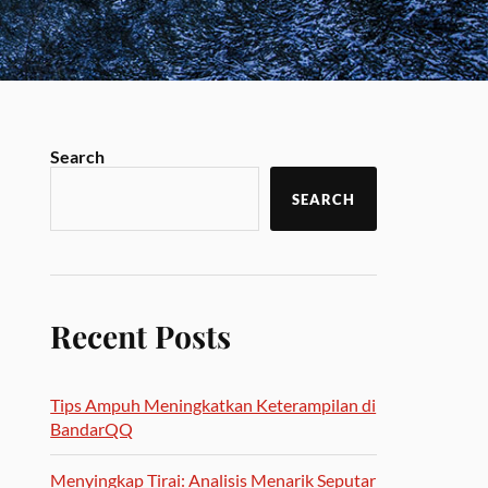
Search
SEARCH
Recent Posts
Tips Ampuh Meningkatkan Keterampilan di
BandarQQ
Menyingkap Tirai: Analisis Menarik Seputar