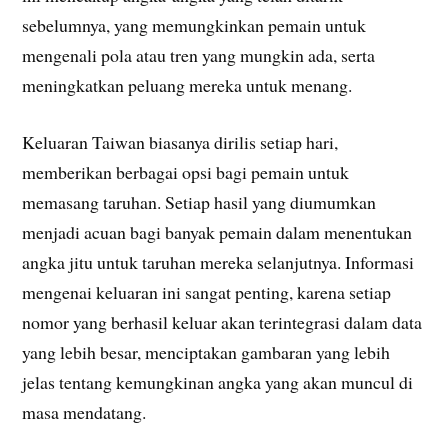
sebelumnya, yang memungkinkan pemain untuk
mengenali pola atau tren yang mungkin ada, serta
meningkatkan peluang mereka untuk menang.
Keluaran Taiwan biasanya dirilis setiap hari,
memberikan berbagai opsi bagi pemain untuk
memasang taruhan. Setiap hasil yang diumumkan
menjadi acuan bagi banyak pemain dalam menentukan
angka jitu untuk taruhan mereka selanjutnya. Informasi
mengenai keluaran ini sangat penting, karena setiap
nomor yang berhasil keluar akan terintegrasi dalam data
yang lebih besar, menciptakan gambaran yang lebih
jelas tentang kemungkinan angka yang akan muncul di
masa mendatang.