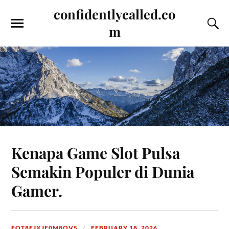
confidentlycalled.co
m
Kenapa Game Slot Pulsa
Semakin Populer di Dunia
Gamer.
FOT8EJXJF0M8OV5
FEBRUARY 18, 2026