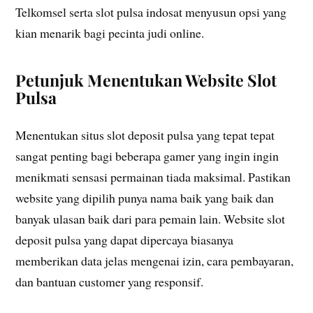
Telkomsel serta slot pulsa indosat menyusun opsi yang
kian menarik bagi pecinta judi online.
Petunjuk Menentukan Website Slot
Pulsa
Menentukan situs slot deposit pulsa yang tepat tepat
sangat penting bagi beberapa gamer yang ingin ingin
menikmati sensasi permainan tiada maksimal. Pastikan
website yang dipilih punya nama baik yang baik dan
banyak ulasan baik dari para pemain lain. Website slot
deposit pulsa yang dapat dipercaya biasanya
memberikan data jelas mengenai izin, cara pembayaran,
dan bantuan customer yang responsif.