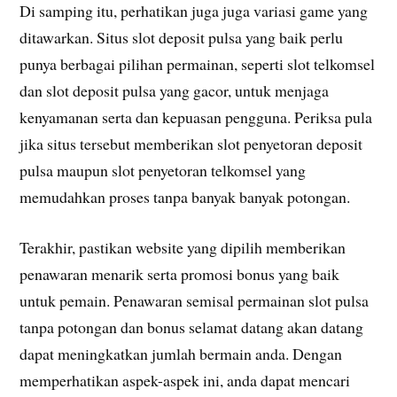
Di samping itu, perhatikan juga juga variasi game yang
ditawarkan. Situs slot deposit pulsa yang baik perlu
punya berbagai pilihan permainan, seperti slot telkomsel
dan slot deposit pulsa yang gacor, untuk menjaga
kenyamanan serta dan kepuasan pengguna. Periksa pula
jika situs tersebut memberikan slot penyetoran deposit
pulsa maupun slot penyetoran telkomsel yang
memudahkan proses tanpa banyak banyak potongan.
Terakhir, pastikan website yang dipilih memberikan
penawaran menarik serta promosi bonus yang baik
untuk pemain. Penawaran semisal permainan slot pulsa
tanpa potongan dan bonus selamat datang akan datang
dapat meningkatkan jumlah bermain anda. Dengan
memperhatikan aspek-aspek ini, anda dapat mencari