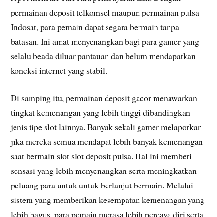
permainan deposit telkomsel maupun permainan pulsa
Indosat, para pemain dapat segara bermain tanpa
batasan. Ini amat menyenangkan bagi para gamer yang
selalu beada diluar pantauan dan belum mendapatkan
koneksi internet yang stabil.
Di samping itu, permainan deposit gacor menawarkan
tingkat kemenangan yang lebih tinggi dibandingkan
jenis tipe slot lainnya. Banyak sekali gamer melaporkan
jika mereka semua mendapat lebih banyak kemenangan
saat bermain slot slot deposit pulsa. Hal ini memberi
sensasi yang lebih menyenangkan serta meningkatkan
peluang para untuk untuk berlanjut bermain. Melalui
sistem yang memberikan kesempatan kemenangan yang
lebih bagus, para pemain merasa lebih percaya diri serta