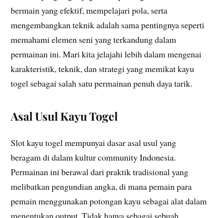
bermain yang efektif, mempelajari pola, serta
mengembangkan teknik adalah sama pentingnya seperti
memahami elemen seni yang terkandung dalam
permainan ini. Mari kita jelajahi lebih dalam mengenai
karakteristik, teknik, dan strategi yang memikat kayu
togel sebagai salah satu permainan penuh daya tarik.
Asal Usul Kayu Togel
Slot kayu togel mempunyai dasar asal usul yang
beragam di dalam kultur community Indonesia.
Permainan ini berawal dari praktik tradisional yang
melibatkan pengundian angka, di mana pemain para
pemain menggunakan potongan kayu sebagai alat dalam
menentukan output. Tidak hanya sebagai sebuah