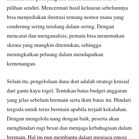
pilihan sendiri. Mencermati hasil keluaran sebelumnya
bisa menyediakan ilustrasi tentang nomor mana yang
cenderung sering terulang dalam sering. Dengan
mencatat dan menganalisis, pemain bisa menemukan
skema yang mungkin ditemukan, sehingga
meningkatkan peluang dalam mendapatkan
kemenangan.
Selain itu, pengelolaan dana ikut adalah strategi krusial
dari game kayu togel. Tentukan batas budget anggaran
yang jelas sebelum bermain serta ikuti batas itu. Hindari
tergoda untuk terus bermain apabila terjadi kekalahan.
Dengan mengelola uang dengan baik, peserta akan
menghindari rugi besar dan menjaga kebahagiaan dalam
bermain. Hal ini pun membantu dalam menjaga emosi