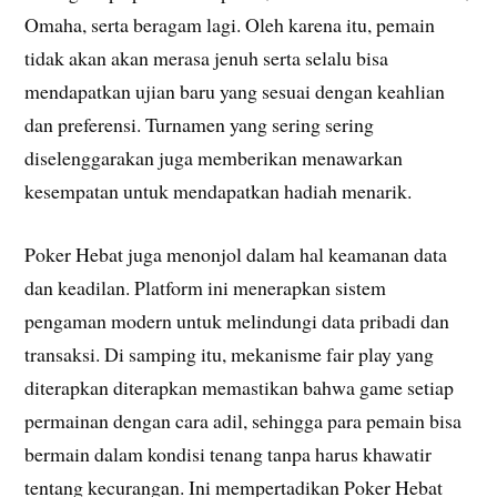
Omaha, serta beragam lagi. Oleh karena itu, pemain
tidak akan akan merasa jenuh serta selalu bisa
mendapatkan ujian baru yang sesuai dengan keahlian
dan preferensi. Turnamen yang sering sering
diselenggarakan juga memberikan menawarkan
kesempatan untuk mendapatkan hadiah menarik.
Poker Hebat juga menonjol dalam hal keamanan data
dan keadilan. Platform ini menerapkan sistem
pengaman modern untuk melindungi data pribadi dan
transaksi. Di samping itu, mekanisme fair play yang
diterapkan diterapkan memastikan bahwa game setiap
permainan dengan cara adil, sehingga para pemain bisa
bermain dalam kondisi tenang tanpa harus khawatir
tentang kecurangan. Ini mempertadikan Poker Hebat