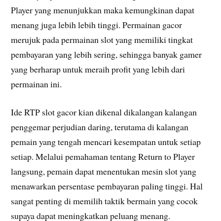
Player yang menunjukkan maka kemungkinan dapat
menang juga lebih lebih tinggi. Permainan gacor
merujuk pada permainan slot yang memiliki tingkat
pembayaran yang lebih sering, sehingga banyak gamer
yang berharap untuk meraih profit yang lebih dari
permainan ini.
Ide RTP slot gacor kian dikenal dikalangan kalangan
penggemar perjudian daring, terutama di kalangan
pemain yang tengah mencari kesempatan untuk setiap
setiap. Melalui pemahaman tentang Return to Player
langsung, pemain dapat menentukan mesin slot yang
menawarkan persentase pembayaran paling tinggi. Hal
sangat penting di memilih taktik bermain yang cocok
supaya dapat meningkatkan peluang menang.