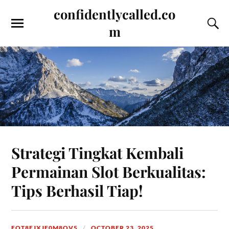
confidentlycalled.co
m
Strategi Tingkat Kembali
Permainan Slot Berkualitas:
Tips Berhasil Tiap!
FOT8EJXJF0M8OV5
OCTOBER 23, 2025