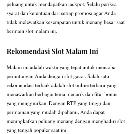
peluang untuk mendapatkan jackpot. Selalu periksa
syarat dan ketentuan dari setiap promosi agar Anda
tidak melewatkan kesempatan untuk menang besar saat
bermain slot malam ini.
Rekomendasi Slot Malam Ini
Malam ini adalah waktu yang tepat untuk mencoba
peruntungan Anda dengan slot gacor. Salah satu
rekomendasi terbaik adalah slot online terbaru yang
menawarkan berbagai tema menarik dan fitur bonus
yang menggiurkan. Dengan RTP yang tinggi dan
permainan yang mudah dipahami, Anda dapat
meningkatkan peluang menang dengan menghadiri slot
yang tengah populer saat ini.