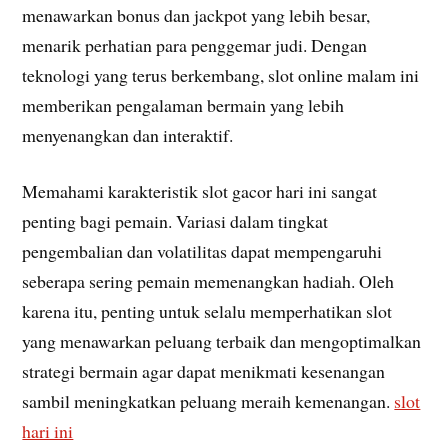
menawarkan bonus dan jackpot yang lebih besar,
menarik perhatian para penggemar judi. Dengan
teknologi yang terus berkembang, slot online malam ini
memberikan pengalaman bermain yang lebih
menyenangkan dan interaktif.
Memahami karakteristik slot gacor hari ini sangat
penting bagi pemain. Variasi dalam tingkat
pengembalian dan volatilitas dapat mempengaruhi
seberapa sering pemain memenangkan hadiah. Oleh
karena itu, penting untuk selalu memperhatikan slot
yang menawarkan peluang terbaik dan mengoptimalkan
strategi bermain agar dapat menikmati kesenangan
sambil meningkatkan peluang meraih kemenangan.
slot
hari ini