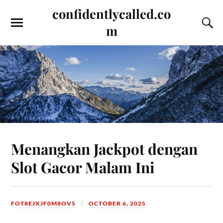
confidentlycalled.co
m
Menangkan Jackpot dengan
Slot Gacor Malam Ini
FOT8EJXJF0M8OV5
OCTOBER 6, 2025