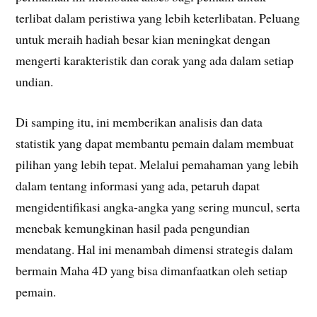
terlibat dalam peristiwa yang lebih keterlibatan. Peluang
untuk meraih hadiah besar kian meningkat dengan
mengerti karakteristik dan corak yang ada dalam setiap
undian.
Di samping itu, ini memberikan analisis dan data
statistik yang dapat membantu pemain dalam membuat
pilihan yang lebih tepat. Melalui pemahaman yang lebih
dalam tentang informasi yang ada, petaruh dapat
mengidentifikasi angka-angka yang sering muncul, serta
menebak kemungkinan hasil pada pengundian
mendatang. Hal ini menambah dimensi strategis dalam
bermain Maha 4D yang bisa dimanfaatkan oleh setiap
pemain.