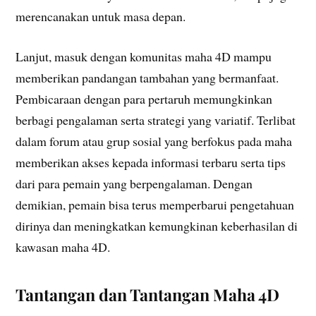
merencanakan untuk masa depan.
Lanjut, masuk dengan komunitas maha 4D mampu
memberikan pandangan tambahan yang bermanfaat.
Pembicaraan dengan para pertaruh memungkinkan
berbagi pengalaman serta strategi yang variatif. Terlibat
dalam forum atau grup sosial yang berfokus pada maha
memberikan akses kepada informasi terbaru serta tips
dari para pemain yang berpengalaman. Dengan
demikian, pemain bisa terus memperbarui pengetahuan
dirinya dan meningkatkan kemungkinan keberhasilan di
kawasan maha 4D.
Tantangan dan Tantangan Maha 4D