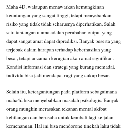
Maha 4D, walaupun menawarkan kemungkinan
keuntungan yang sangat tinggi, tetapi menyebabkan
risiko yang tidak tidak seharusnya diperhatikan. Salah
satu tantangan utama adalah perubahan output yang
dapat sangat amat dapat diprediksi. Banyak peserta yang
terjebak dalam harapan terhadap keberhasilan yang
besar, tetapi ancaman kerugian akan amat signifikan.
Kondisi informasi dan strategi yang kurang memadai,
individu bisa jadi mendapat rugi yang cukup besar.
Selain itu, ketergantungan pada platform sebagaimana
maha4d bisa menyebabkan masalah psikologis. Banyak
orang mungkin merasakan tekanan mental akibat
kehilangan dan berusaha untuk kembali lagi ke jalan
kemenangan. Hal ini bisa mendorong tingkah laku tidak