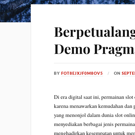
Berpetualang
Demo Pragma
BY
FOT8EJXJF0M8OV5
ON
SEPTE
Di era digital saat ini, permainan slo
karena menawarkan kemudahan dan p
yang menonjol dalam dunia slot onlin
menyediakan berbagai jenis permainan
menghadirkan kesempatan untuk meme