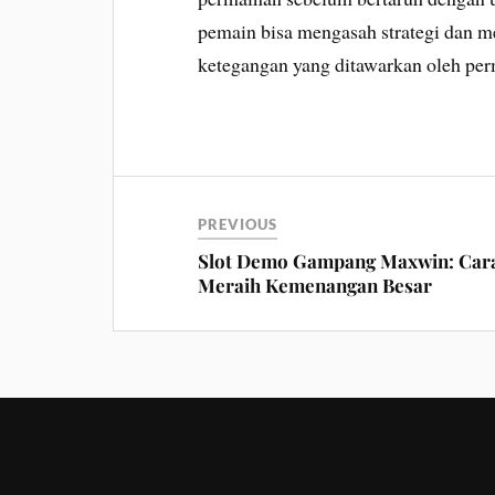
pemain bisa mengasah strategi dan 
ketegangan yang ditawarkan oleh per
PREVIOUS
Slot Demo Gampang Maxwin: Car
Meraih Kemenangan Besar