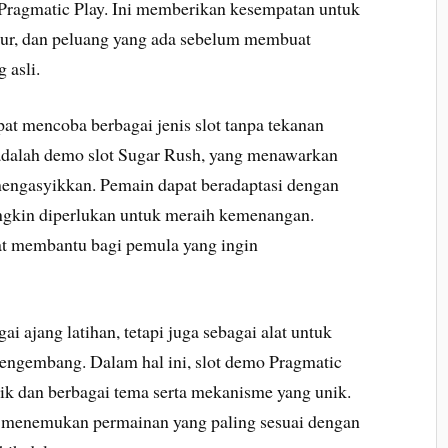
Pragmatic Play. Ini memberikan kesempatan untuk
ur, dan peluang yang ada sebelum membuat
 asli.
at mencoba berbagai jenis slot tanpa tekanan
k adalah demo slot Sugar Rush, yang menawarkan
engasyikkan. Pemain dapat beradaptasi dengan
ungkin diperlukan untuk meraih kemenangan.
at membantu bagi pemula yang ingin
i ajang latihan, tetapi juga sebagai alat untuk
pengembang. Dalam hal ini, slot demo Pragmatic
 dan berbagai tema serta mekanisme yang unik.
 menemukan permainan yang paling sesuai dengan