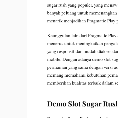
sugar rush yang populer, yang mena
banyak peluang untuk memenangkan h
menarik menjadikan Pragmatic Play pi
Keunggulan lain dari Pragmatic Play
menerus untuk meningkatkan pengal
yang responsif dan mudah diakses dar
mobile. Dengan adanya demo slot sug
permainan yang sama dengan versi asl
memang memahami kebutuhan pemain 
memberikan kualitas terbaik dalam set
Demo Slot Sugar Rus