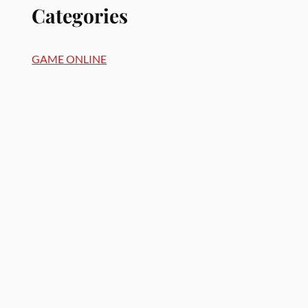
Categories
GAME ONLINE