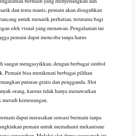
pengalaman bermain yang menyenangkan dan
narik dan tema manis, pemain akan disuguhkan
irancang untuk menarik perhatian, terutama bagi
gan efek visual yang menawan. Pengalaman ini
hingga pemain dapat mencoba tanpa harus
ush sangat mengasyikkan, dengan berbagai simbol
. Pemain bisa menikmati berbagai pilihan
nangkan putaran gratis dan pengganda. Slot
banyak orang, karena tidak hanya menawarkan
uk meraih kemenangan.
pemain dapat merasakan sensasi bermain tanpa
memungkinkan pemain untuk memahami mekanisme
ang sungguhan. Melalui slot demo sugar rush ini,