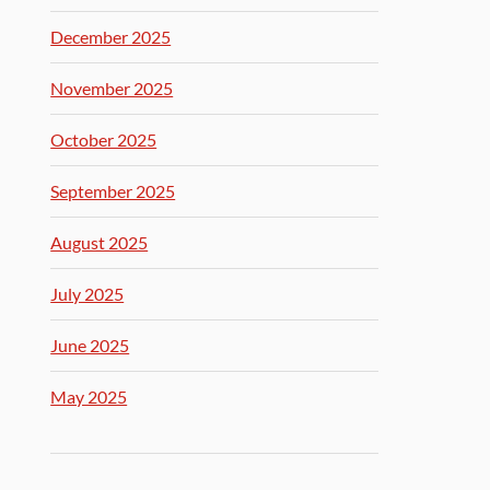
December 2025
November 2025
October 2025
September 2025
August 2025
July 2025
June 2025
May 2025