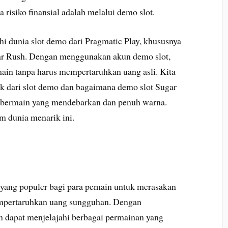
risiko finansial adalah melalui demo slot.
ahi dunia slot demo dari Pragmatic Play, khususnya
ar Rush. Dengan menggunakan akun demo slot,
ain tanpa harus mempertaruhkan uang asli. Kita
k dari slot demo dan bagaimana demo slot Sugar
bermain yang mendebarkan dan penuh warna.
am dunia menarik ini.
 yang populer bagi para pemain untuk merasakan
mpertaruhkan uang sungguhan. Dengan
 dapat menjelajahi berbagai permainan yang