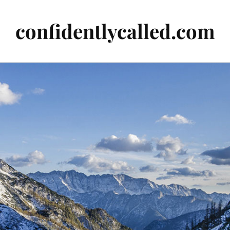
confidentlycalled.com