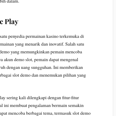
ebih dalam.
c Play
 satu penyedia permainan kasino terkemuka di
mainan yang menarik dan inovatif. Salah satu
t demo yang memungkinkan pemain mencoba
ya akun demo slot, pemain dapat mengenal
ruh dengan uang sungguhan. Ini memberikan
rbagai slot demo dan menemukan pilihan yang
lay sering kali dilengkapi dengan fitur-fitur
al ini membuat pengalaman bermain semakin
apat mencoba berbagai tema, termasuk slot demo