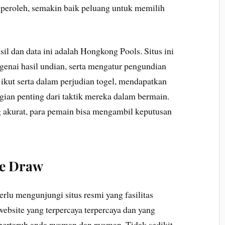
iperoleh, semakin baik peluang untuk memilih
l dan data ini adalah Hongkong Pools. Situs ini
enai hasil undian, serta mengatur pengundian
ikut serta dalam perjudian togel, mendapatkan
agian penting dari taktik mereka dalam bermain.
akurat, para pemain bisa mengambil keputusan
ve Draw
lu mengunjungi situs resmi yang fasilitas
ebsite yang terpercaya terpercaya dan yang
 bertaruh anda nyaman dan nyaman. Tidak sedikit