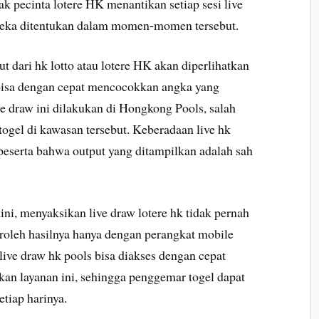
k pecinta lotere HK menantikan setiap sesi live
reka ditentukan dalam momen-momen tersebut.
t dari hk lotto atau lotere HK akan diperlihatkan
 bisa dengan cepat mencocokkan angka yang
ve draw ini dilakukan di Hongkong Pools, salah
togel di kawasan tersebut. Keberadaan live hk
peserta bahwa output yang ditampilkan adalah sah
i, menyaksikan live draw lotere hk tidak pernah
eroleh hasilnya hanya dengan perangkat mobile
ive draw hk pools bisa diakses dengan cepat
kan layanan ini, sehingga penggemar togel dapat
etiap harinya.