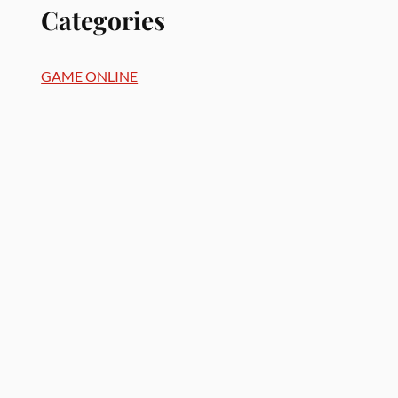
Categories
GAME ONLINE