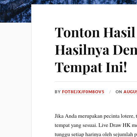
Tonton Hasil
Hasilnya Den
Tempat Ini!
BY
FOT8EJXJF0M8OV5
ON
AUGUS
Jika Anda merupakan pecinta lotere,
tempat yang sesuai. Live Draw HK me
tunggu setiap harinya oleh sejumlah pe