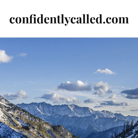
confidentlycalled.com