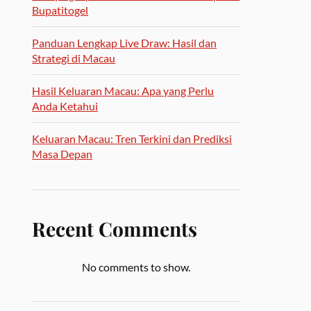
Bupatitogel
Panduan Lengkap Live Draw: Hasil dan
Strategi di Macau
Hasil Keluaran Macau: Apa yang Perlu
Anda Ketahui
Keluaran Macau: Tren Terkini dan Prediksi
Masa Depan
Recent Comments
No comments to show.