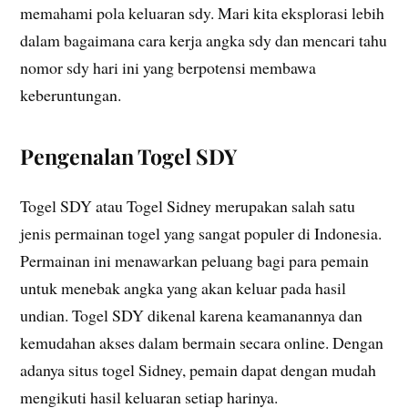
memahami pola keluaran sdy. Mari kita eksplorasi lebih
dalam bagaimana cara kerja angka sdy dan mencari tahu
nomor sdy hari ini yang berpotensi membawa
keberuntungan.
Pengenalan Togel SDY
Togel SDY atau Togel Sidney merupakan salah satu
jenis permainan togel yang sangat populer di Indonesia.
Permainan ini menawarkan peluang bagi para pemain
untuk menebak angka yang akan keluar pada hasil
undian. Togel SDY dikenal karena keamanannya dan
kemudahan akses dalam bermain secara online. Dengan
adanya situs togel Sidney, pemain dapat dengan mudah
mengikuti hasil keluaran setiap harinya.