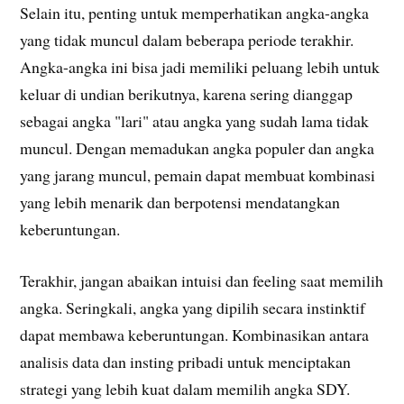
Selain itu, penting untuk memperhatikan angka-angka
yang tidak muncul dalam beberapa periode terakhir.
Angka-angka ini bisa jadi memiliki peluang lebih untuk
keluar di undian berikutnya, karena sering dianggap
sebagai angka "lari" atau angka yang sudah lama tidak
muncul. Dengan memadukan angka populer dan angka
yang jarang muncul, pemain dapat membuat kombinasi
yang lebih menarik dan berpotensi mendatangkan
keberuntungan.
Terakhir, jangan abaikan intuisi dan feeling saat memilih
angka. Seringkali, angka yang dipilih secara instinktif
dapat membawa keberuntungan. Kombinasikan antara
analisis data dan insting pribadi untuk menciptakan
strategi yang lebih kuat dalam memilih angka SDY.