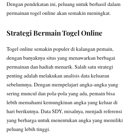
Dengan pendekatan ini, peluang untuk berhasil dalam
permainan togel online akan semakin meningkat.
Strategi Bermain Togel Online
Togel online semakin populer di kalangan pemain,
dengan banyaknya situs yang menawarkan berbagai
permainan dan hadiah menarik. Salah satu strategi
penting adalah melakukan analisis data keluaran
sebelumnya. Dengan mempelajari angka-angka yang
sering muncul dan pola-pola yang ada, pemain bisa
lebih memahami kemungkinan angka yang keluar di
hari berikutnya. Data SDY, misalnya, menjadi referensi
yang berharga untuk menentukan angka yang memiliki
peluang lebih tinggi.