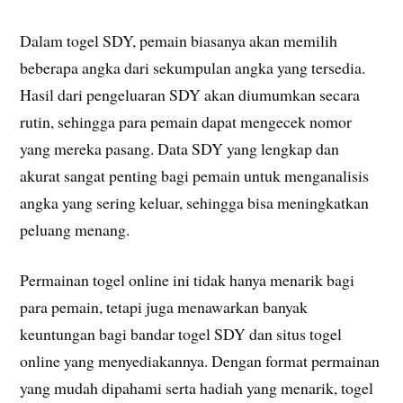
Dalam togel SDY, pemain biasanya akan memilih
beberapa angka dari sekumpulan angka yang tersedia.
Hasil dari pengeluaran SDY akan diumumkan secara
rutin, sehingga para pemain dapat mengecek nomor
yang mereka pasang. Data SDY yang lengkap dan
akurat sangat penting bagi pemain untuk menganalisis
angka yang sering keluar, sehingga bisa meningkatkan
peluang menang.
Permainan togel online ini tidak hanya menarik bagi
para pemain, tetapi juga menawarkan banyak
keuntungan bagi bandar togel SDY dan situs togel
online yang menyediakannya. Dengan format permainan
yang mudah dipahami serta hadiah yang menarik, togel