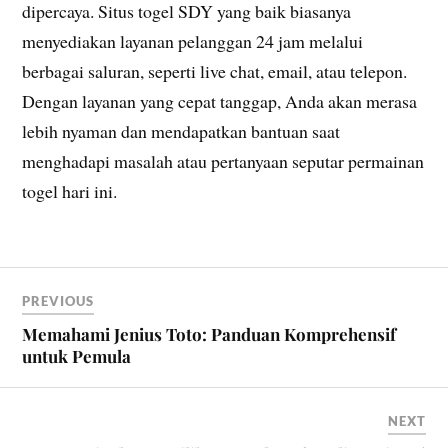
dipercaya. Situs togel SDY yang baik biasanya
menyediakan layanan pelanggan 24 jam melalui
berbagai saluran, seperti live chat, email, atau telepon.
Dengan layanan yang cepat tanggap, Anda akan merasa
lebih nyaman dan mendapatkan bantuan saat
menghadapi masalah atau pertanyaan seputar permainan
togel hari ini.
PREVIOUS
Memahami Jenius Toto: Panduan Komprehensif
untuk Pemula
NEXT