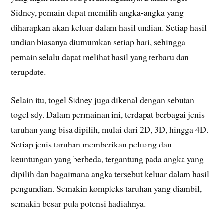
Sidney, pemain dapat memilih angka-angka yang
diharapkan akan keluar dalam hasil undian. Setiap hasil
undian biasanya diumumkan setiap hari, sehingga
pemain selalu dapat melihat hasil yang terbaru dan
terupdate.
Selain itu, togel Sidney juga dikenal dengan sebutan
togel sdy. Dalam permainan ini, terdapat berbagai jenis
taruhan yang bisa dipilih, mulai dari 2D, 3D, hingga 4D.
Setiap jenis taruhan memberikan peluang dan
keuntungan yang berbeda, tergantung pada angka yang
dipilih dan bagaimana angka tersebut keluar dalam hasil
pengundian. Semakin kompleks taruhan yang diambil,
semakin besar pula potensi hadiahnya.