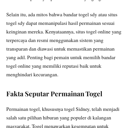
Selain itu, ada mitos bahwa bandar togel sdy atau situs
togel sdy dapat memanipulasi hasil permainan sesuai
keinginan mereka. Kenyataannya, situs togel online yang
terpercaya dan resmi menggunakan sistem yang
transparan dan diawasi untuk memastikan permainan
yang adil. Penting bagi pemain untuk memilih bandar
togel online yang memiliki reputasi baik untuk
menghindari kecurangan.
Fakta Seputar Permainan Togel
Permainan togel, khususnya togel Sidney, telah menjadi
salah satu pilihan hiburan yang populer di kalangan
masyarakat. Togel menawarkan kesempatan untuk