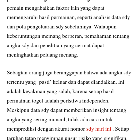
pemain mengabaikan faktor lain yang dapat
memengaruhi hasil permainan, seperti analisis data sdy
dan pola pengeluaran sdy sebelumnya. Walaupun
keberuntungan memang berperan, pemahaman tentang
angka sdy dan penelitian yang cermat dapat
meningkatkan peluang menang.
Sebagian orang juga beranggapan bahwa ada angka sdy
tertentu yang ‘pasti’ keluar dan dapat diandalkan. Ini
adalah keyakinan yang salah, karena setiap hasil
permainan togel adalah peristiwa independen.
Meskipun data sdy dapat memberikan insight tentang
angka yang sering muncul, tidak ada cara untuk
memprediksi dengan akurat nomor
sdy hari ini
. Setiap
taruhan tetap menyimpan unsur risiko yang signifikan.