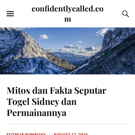
confidentlycalled.co
m
Mitos dan Fakta Seputar
Togel Sidney dan
Permainannya
FOT8EJXJF0M8OV5
AUGUST 17, 2025