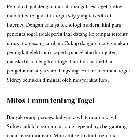
Pemain dapat dengan mudah mengakses togel online
melalui berbagai situs togel sdy yang tersedia di
internet. Dengan adanya teknologi modern, kini para
pencinta togel tidak perlu lagi datang ke tempat tertentu
untuk memasang taruhan. Cukup dengan menggunakan
perangkat elektronik seperti ponsel atau komputer,
mereka bisa mengikuti togel hari ini dan melihat
pengeluaran sdy secara langsung. Hal ini membuat togel
Sidney semakin diminati oleh masyarakat luas.
Mitos Umum tentang Togel
Banyak orang percaya bahwa togel, terutama togel
Sidney, adalah permainan yang sepenuhnya bergantung
pada keberuntungan. Mitos ini seringkali membuat