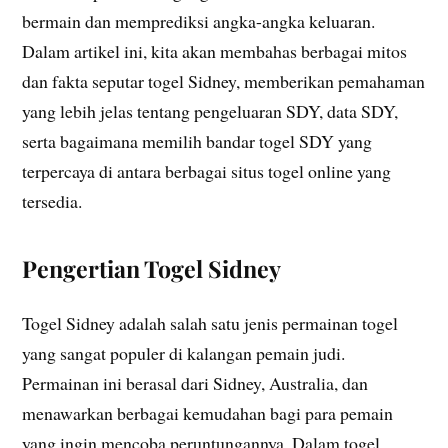
bermain dan memprediksi angka-angka keluaran.
Dalam artikel ini, kita akan membahas berbagai mitos
dan fakta seputar togel Sidney, memberikan pemahaman
yang lebih jelas tentang pengeluaran SDY, data SDY,
serta bagaimana memilih bandar togel SDY yang
terpercaya di antara berbagai situs togel online yang
tersedia.
Pengertian Togel Sidney
Togel Sidney adalah salah satu jenis permainan togel
yang sangat populer di kalangan pemain judi.
Permainan ini berasal dari Sidney, Australia, dan
menawarkan berbagai kemudahan bagi para pemain
yang ingin mencoba peruntungannya. Dalam togel