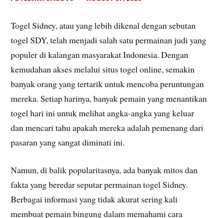
Togel Sidney, atau yang lebih dikenal dengan sebutan
togel SDY, telah menjadi salah satu permainan judi yang
populer di kalangan masyarakat Indonesia. Dengan
kemudahan akses melalui situs togel online, semakin
banyak orang yang tertarik untuk mencoba peruntungan
mereka. Setiap harinya, banyak pemain yang menantikan
togel hari ini untuk melihat angka-angka yang keluar
dan mencari tahu apakah mereka adalah pemenang dari
pasaran yang sangat diminati ini.
Namun, di balik popularitasnya, ada banyak mitos dan
fakta yang beredar seputar permainan togel Sidney.
Berbagai informasi yang tidak akurat sering kali
membuat pemain bingung dalam memahami cara