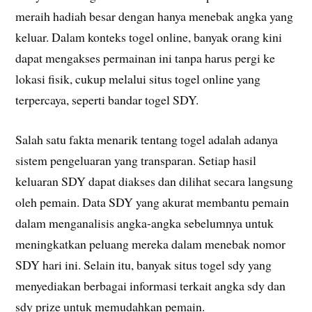
meraih hadiah besar dengan hanya menebak angka yang
keluar. Dalam konteks togel online, banyak orang kini
dapat mengakses permainan ini tanpa harus pergi ke
lokasi fisik, cukup melalui situs togel online yang
terpercaya, seperti bandar togel SDY.
Salah satu fakta menarik tentang togel adalah adanya
sistem pengeluaran yang transparan. Setiap hasil
keluaran SDY dapat diakses dan dilihat secara langsung
oleh pemain. Data SDY yang akurat membantu pemain
dalam menganalisis angka-angka sebelumnya untuk
meningkatkan peluang mereka dalam menebak nomor
SDY hari ini. Selain itu, banyak situs togel sdy yang
menyediakan berbagai informasi terkait angka sdy dan
sdy prize untuk memudahkan pemain.