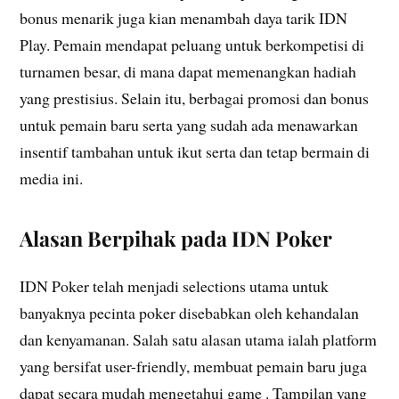
bonus menarik juga kian menambah daya tarik IDN
Play. Pemain mendapat peluang untuk berkompetisi di
turnamen besar, di mana dapat memenangkan hadiah
yang prestisius. Selain itu, berbagai promosi dan bonus
untuk pemain baru serta yang sudah ada menawarkan
insentif tambahan untuk ikut serta dan tetap bermain di
media ini.
Alasan Berpihak pada IDN Poker
IDN Poker telah menjadi selections utama untuk
banyaknya pecinta poker disebabkan oleh kehandalan
dan kenyamanan. Salah satu alasan utama ialah platform
yang bersifat user-friendly, membuat pemain baru juga
dapat secara mudah mengetahui game . Tampilan yang