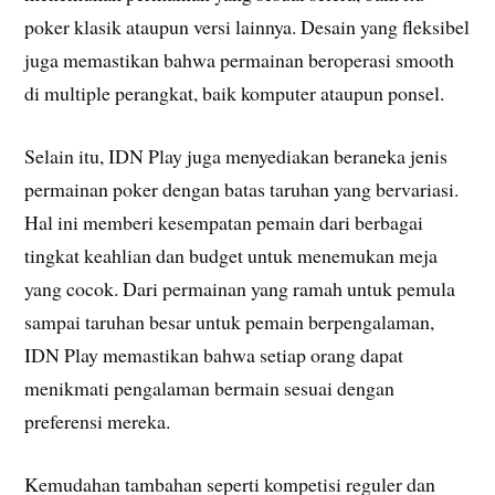
poker klasik ataupun versi lainnya. Desain yang fleksibel
juga memastikan bahwa permainan beroperasi smooth
di multiple perangkat, baik komputer ataupun ponsel.
Selain itu, IDN Play juga menyediakan beraneka jenis
permainan poker dengan batas taruhan yang bervariasi.
Hal ini memberi kesempatan pemain dari berbagai
tingkat keahlian dan budget untuk menemukan meja
yang cocok. Dari permainan yang ramah untuk pemula
sampai taruhan besar untuk pemain berpengalaman,
IDN Play memastikan bahwa setiap orang dapat
menikmati pengalaman bermain sesuai dengan
preferensi mereka.
Kemudahan tambahan seperti kompetisi reguler dan