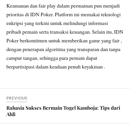
Keamanan dan fair play dalam permainan pun menjadi
prioritas di IDN Poker. Platform ini memakai teknologi
enkripsi yang terkini untuk melindungi informasi
pribadi pemain serta transaksi keuangan. Selain itu, IDN
Poker berkomitmen untuk memberikan game yang fair ,
dengan penerapan algoritma yang transparan dan tanpa
campur tangan, sehingga para pemain dapat
berpartisipasi dalam keadaan penuh keyakinan .
PREVIOUS
Rahasia Sukses Bermain Togel Kamboja: Tips dari
Ahli