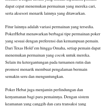
dapat cepat menemukan permainan yang mereka cari,
serta aksesori menarik lainnya yang ditawarkan.
Fitur lainnya adalah variasi permainan yang tersedia.
PokerHebat menawarkan berbagai tipe permainan poker
yang sesuai dengan preferensi dan kemampuan pemain.
Dari Texas Hold’em hingga Omaha, setiap pemain dapat
menemukan permainan yang cocok untuk mereka.
Selain itu ketergantungan pada turnamen rutin dan
promosi menarik membuat pengalaman bermain
semakin seru dan menguntungkan.
Poker Hebat juga menjamin perlindungan dan
kenyamanan bagi para pemainnya. Dengan sistem
keamanan yang canggih dan cara transaksi yang