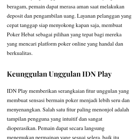
beragam, pemain dapat merasa aman saat melakukan
deposit dan pengambilan uang. Layanan pelanggan yang
cepat tanggap siap menyokong kapan saja, membuat
Poker Hebat sebagai pilihan yang tepat bagi mereka
yang mencari platform poker online yang handal dan
berkualitas.
Keunggulan Unggulan IDN Play
IDN Play memberikan serangkaian fitur unggulan yang
membuat sensasi bermain poker menjadi lebih seru dan
menyenangkan. Salah satu fitur paling menonjol adalah
tampilan pengguna yang intuitif dan sangat
dioperasikan. Pemain dapat secara langsung
menemukan permainan yang sesuai selera, baik itu