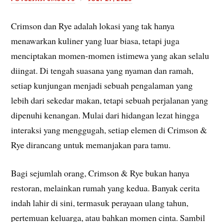
Crimson dan Rye adalah lokasi yang tak hanya
menawarkan kuliner yang luar biasa, tetapi juga
menciptakan momen-momen istimewa yang akan selalu
diingat. Di tengah suasana yang nyaman dan ramah,
setiap kunjungan menjadi sebuah pengalaman yang
lebih dari sekedar makan, tetapi sebuah perjalanan yang
dipenuhi kenangan. Mulai dari hidangan lezat hingga
interaksi yang menggugah, setiap elemen di Crimson &
Rye dirancang untuk memanjakan para tamu.
Bagi sejumlah orang, Crimson & Rye bukan hanya
restoran, melainkan rumah yang kedua. Banyak cerita
indah lahir di sini, termasuk perayaan ulang tahun,
pertemuan keluarga, atau bahkan momen cinta. Sambil