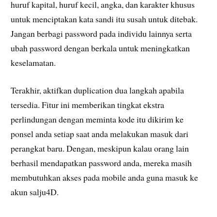
huruf kapital, huruf kecil, angka, dan karakter khusus
untuk menciptakan kata sandi itu susah untuk ditebak.
Jangan berbagi password pada individu lainnya serta
ubah password dengan berkala untuk meningkatkan
keselamatan.
Terakhir, aktifkan duplication dua langkah apabila
tersedia. Fitur ini memberikan tingkat ekstra
perlindungan dengan meminta kode itu dikirim ke
ponsel anda setiap saat anda melakukan masuk dari
perangkat baru. Dengan, meskipun kalau orang lain
berhasil mendapatkan password anda, mereka masih
membutuhkan akses pada mobile anda guna masuk ke
akun salju4D.