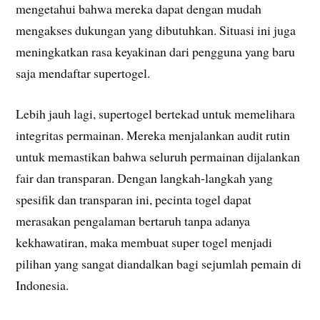
mengetahui bahwa mereka dapat dengan mudah
mengakses dukungan yang dibutuhkan. Situasi ini juga
meningkatkan rasa keyakinan dari pengguna yang baru
saja mendaftar supertogel.
Lebih jauh lagi, supertogel bertekad untuk memelihara
integritas permainan. Mereka menjalankan audit rutin
untuk memastikan bahwa seluruh permainan dijalankan
fair dan transparan. Dengan langkah-langkah yang
spesifik dan transparan ini, pecinta togel dapat
merasakan pengalaman bertaruh tanpa adanya
kekhawatiran, maka membuat super togel menjadi
pilihan yang sangat diandalkan bagi sejumlah pemain di
Indonesia.