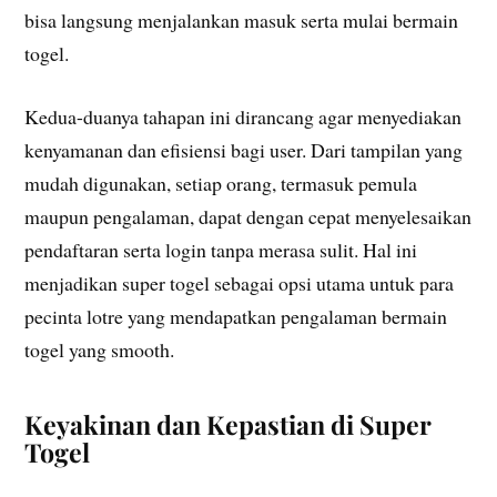
bisa langsung menjalankan masuk serta mulai bermain
togel.
Kedua-duanya tahapan ini dirancang agar menyediakan
kenyamanan dan efisiensi bagi user. Dari tampilan yang
mudah digunakan, setiap orang, termasuk pemula
maupun pengalaman, dapat dengan cepat menyelesaikan
pendaftaran serta login tanpa merasa sulit. Hal ini
menjadikan super togel sebagai opsi utama untuk para
pecinta lotre yang mendapatkan pengalaman bermain
togel yang smooth.
Keyakinan dan Kepastian di Super
Togel