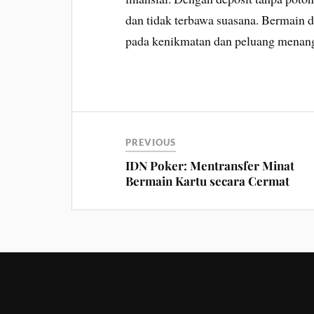
dan tidak terbawa suasana. Bermain 
pada kenikmatan dan peluang menang
PREVIOUS
IDN Poker: Mentransfer Minat
Bermain Kartu secara Cermat