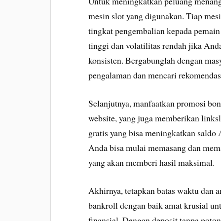
Untuk meningkatkan peluang menang 
mesin slot yang digunakan. Tiap mesi
tingkat pengembalian kepada pemain 
tinggi dan volatilitas rendah jika 
konsisten. Bergabunglah dengan masya
pengalaman dan mencari rekomendasi t
Selanjutnya, manfaatkan promosi bonu
website, yang juga memberikan linksl
gratis yang bisa meningkatkan saldo 
Anda bisa mulai memasang dan meman
yang akan memberi hasil maksimal.
Akhirnya, tetapkan batas waktu dan
bankroll dengan baik amat krusial u
finansial. Dengan deposit tanpa pot