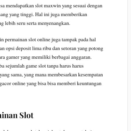
bisa mendapatkan slot maxwin yang sesuai dengan
ang yang tinggi. Hal ini juga memberikan
 lebih seru serta menyenangkan.
n permainan slot online juga tampak pada hal
n opsi deposit lima ribu dan setoran yang potong
ra gamer yang memiliki berbagai anggaran.
ba sejumlah game slot tanpa harus harus
t yang sama, yang mana membesarkan kesempatan
gacor online yang bisa bisa memberi keuntungan
inan Slot