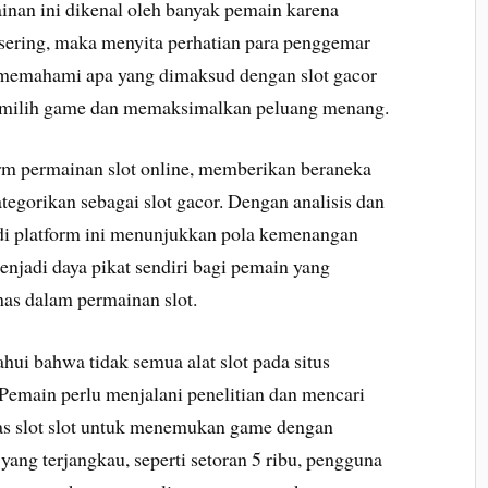
ainan ini dikenal oleh banyak pemain karena
ering, maka menyita perhatian para penggemar
a memahami apa yang dimaksud dengan slot gacor
 memilih game dan memaksimalkan peluang menang.
orm permainan slot online, memberikan beraneka
tegorikan sebagai slot gacor. Dengan analisis dan
i platform ini menunjukkan pola kemenangan
njadi daya pikat sendiri bagi pemain yang
s dalam permainan slot.
hui bahwa tidak semua alat slot pada situs
. Pemain perlu menjalani penelitian dan mencari
as slot slot untuk menemukan game dengan
 yang terjangkau, seperti setoran 5 ribu, pengguna