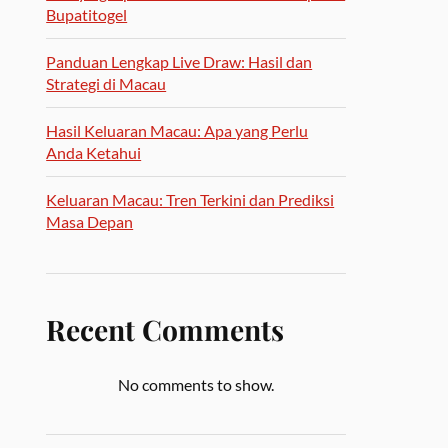
Bupatitogel
Panduan Lengkap Live Draw: Hasil dan
Strategi di Macau
Hasil Keluaran Macau: Apa yang Perlu
Anda Ketahui
Keluaran Macau: Tren Terkini dan Prediksi
Masa Depan
Recent Comments
No comments to show.