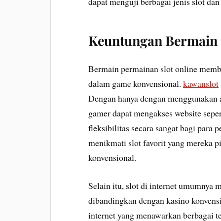
dapat menguji berbagai jenis slot 
Keuntungan Bermain P
Bermain permainan slot online memb
dalam game konvensional.
kawanslot
Dengan hanya dengan menggunakan ala
gamer dapat mengakses website seper
fleksibilitas secara sangat bagi pa
menikmati slot favorit yang mereka pi
konvensional.
Selain itu, slot di internet umumny
dibandingkan dengan kasino konvensi
internet yang menawarkan berbagai t