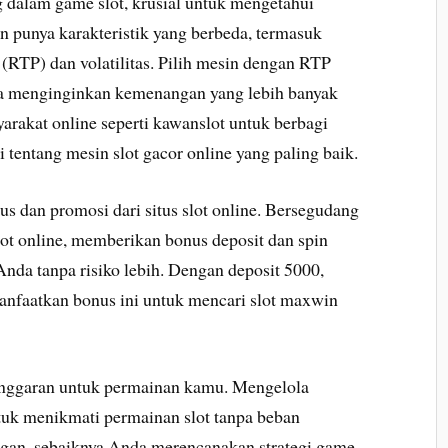
dalam game slot, krusial untuk mengetahui
n punya karakteristik yang berbeda, termasuk
(RTP) dan volatilitas. Pilih mesin dengan RTP
Anda menginginkan kemenangan yang lebih banyak
rakat online seperti kawanslot untuk berbagi
entang mesin slot gacor online yang paling baik.
s dan promosi dari situs slot online. Bersegudang
ot online, memberikan bonus deposit dan spin
Anda tanpa risiko lebih. Dengan deposit 5000,
faatkan bonus ini untuk mencari slot maxwin
 anggaran untuk permainan kamu. Mengelola
ntuk menikmati permainan slot tanpa beban
ongan, sebaiknya Anda merencanakan strategi game